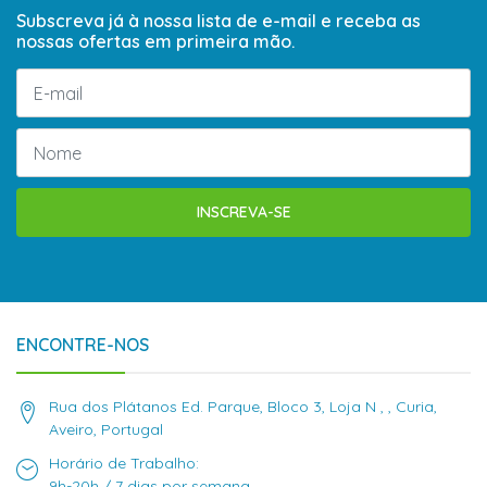
Subscreva já à nossa lista de e-mail e receba as
nossas ofertas em primeira mão.
INSCREVA-SE
ENCONTRE-NOS
Rua dos Plátanos Ed. Parque, Bloco 3, Loja N , , Curia,
Aveiro, Portugal
Horário de Trabalho:
9h-20h / 7 dias por semana