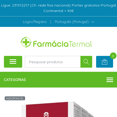
Ligue: 231512217 (Ch. rede fixa nacional) Portes gratuitos-Portugal
Continental > 40€
Login/Registro
|
Português (Portugal)
0
CATEGORIAS
INDISPONÍVEL