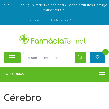
Ligue: 231512217 (Ch. rede fixa nacional) Portes gratuitos-Portugal
Continental > 40€
Login/Registro
|
Português (Portugal)
0
CATEGORIAS
Cérebro