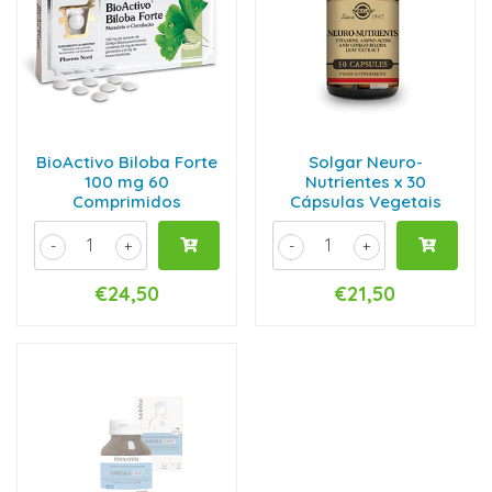
BioActivo Biloba Forte
Solgar Neuro-
100 mg 60
Nutrientes x 30
Comprimidos
Cápsulas Vegetais
-
+
-
+
€24,50
€21,50