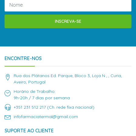
INSCREVA-SE
ENCONTRE-NOS
Rua dos Plátanos Ed. Parque, Bloco 3, Loja N , , Curia,
Aveiro, Portugal
Horário de Trabalho:
9h-20h / 7 dias por semana
+351 231 512 217 (Ch. rede fixa nacional)
infofarmaciatermal@gmail.com
SUPORTE AO CLIENTE