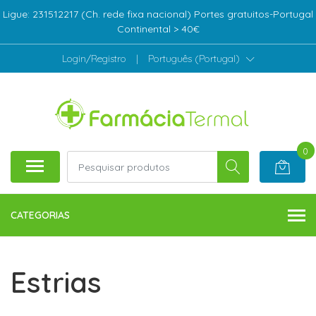
Ligue: 231512217 (Ch. rede fixa nacional) Portes gratuitos-Portugal
Continental > 40€
Login/Registro
|
Português (Portugal)
0
CATEGORIAS
Estrias