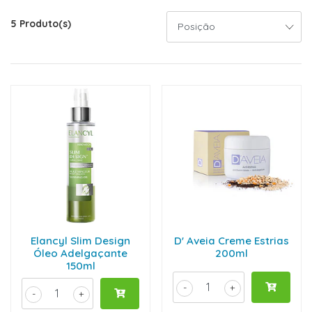
5 Produto(s)
Elancyl Slim Design
D' Aveia Creme Estrias
Óleo Adelgaçante
200ml
150ml
-
+
-
+