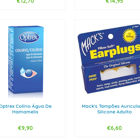
€12,70
€14,95
+
-
+
Optrex Colírio Água De
Mack's Tampões Auricula
Hamamelis
Silicone Adulto
€9,90
€6,60
+
-
+