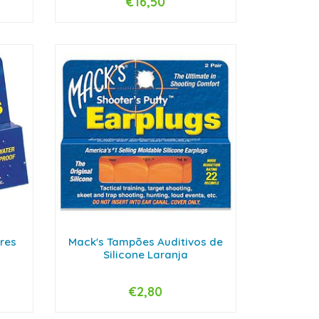
€16,50
-
+
res
Mack's Tampões Auditivos de
Silicone Laranja
€2,80
-
+