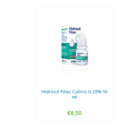
Hidrocil Filac Colirio 0,25% 10
Ml
€8,50
-
+