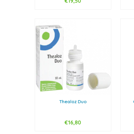
€19,50
-
+
-
Thealoz Duo
€16,80
-
+
-