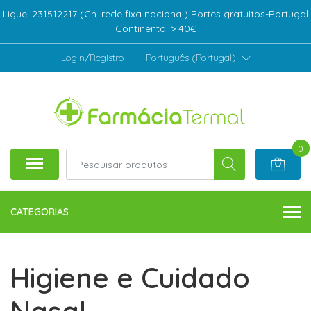
Ligue: 231512217 (Ch. rede fixa nacional) Portes gratuitos-Portugal
Continental > 40€
Login/Registro
|
Português (Portugal)
0
CATEGORIAS
Higiene e Cuidado