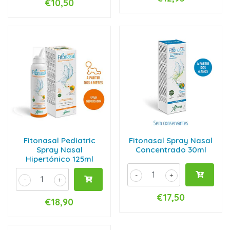
€10,50
Fitonasal Pediatric
Fitonasal Spray Nasal
Spray Nasal
Concentrado 30ml
Hipertónico 125ml
-
+
-
+
€17,50
€18,90