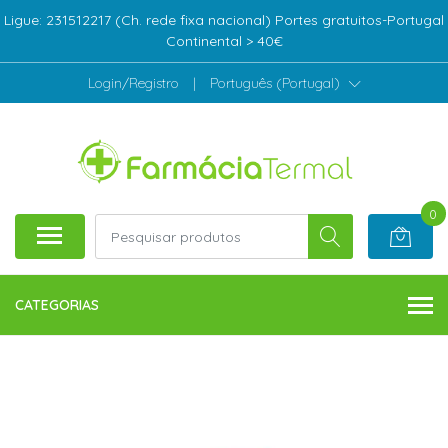
Ligue: 231512217 (Ch. rede fixa nacional) Portes gratuitos-Portugal
Continental > 40€
Login/Registro
|
Português (Portugal)
0
CATEGORIAS