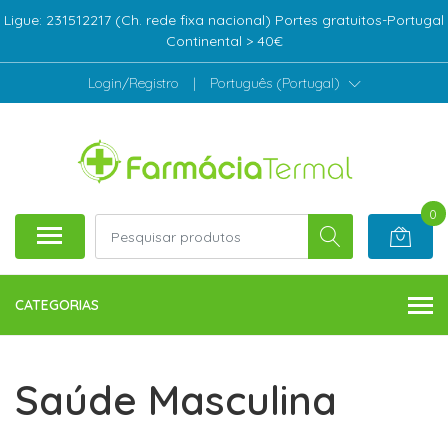
Ligue: 231512217 (Ch. rede fixa nacional) Portes gratuitos-Portugal
Continental > 40€
Login/Registro
|
Português (Portugal)
0
CATEGORIAS
Saúde Masculina