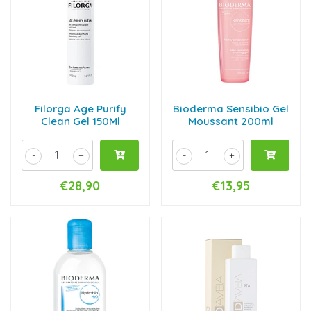
Filorga Age Purify
Bioderma Sensibio Gel
Clean Gel 150Ml
Moussant 200ml
-
+
-
+
€28,90
€13,95