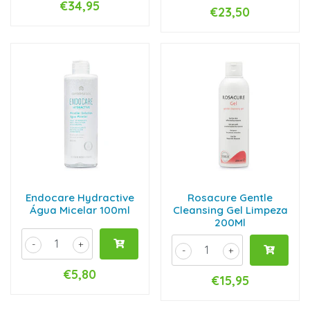
€34,95
€23,50
Endocare Hydractive
Rosacure Gentle
Água Micelar 100ml
Cleansing Gel Limpeza
200Ml
-
+
-
+
€5,80
€15,95