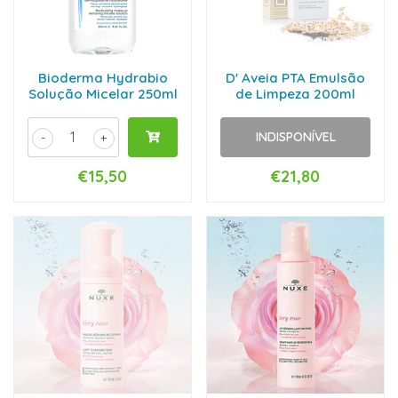
Bioderma Hydrabio
D' Aveia PTA Emulsão
Solução Micelar 250ml
de Limpeza 200ml
INDISPONÍVEL
-
+
€15,50
€21,80