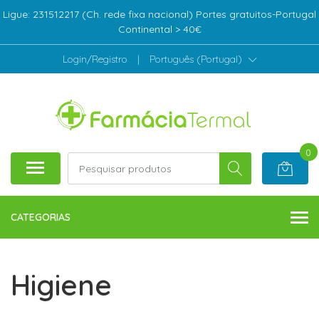
Ligue: 231512217 (Ch. rede fixa nacional) Portes gratuitos-Portugal
Continental > 40€
Login/Registro
|
Português (Portugal)
0
CATEGORIAS
Higiene