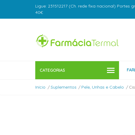
Ligue: 231512217 (Ch. rede fixa nacional) Portes g
40€
FAR
CATEGORIAS
Início
Suplementos
Pele, Unhas e Cabelo
Ci