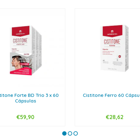
titone Forte BD Trio 3 x 60
Cistitone Ferro 60 Cápsu
Cápsulas
€59,90
€28,62
+
-
+