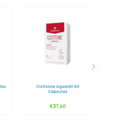
las
Cistitone Agaxidil 60
Cist
Cápsulas
Cápsulas
€37,60
-
+
-