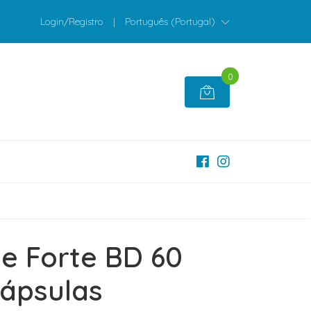
Login/Registro
|
Português (Portugal)
0
ne Forte BD 60
ápsulas