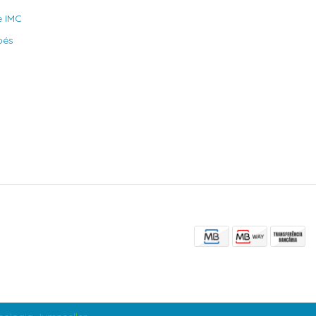
e IMC
bés