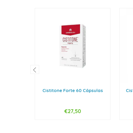
Cistitone Forte 60 Cápsulas
Cis
€27,50
-
+
-