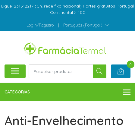
Ligue: 231512217 (Ch. rede fixa nacional) Portes gratuitos-Portugal
Continental > 40€
Login/Registro
|
Português (Portugal)
0
CATEGORIAS
Anti-Envelhecimento