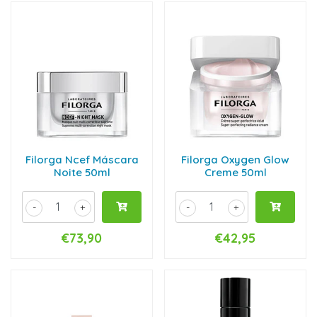
Filorga Ncef Máscara
Filorga Oxygen Glow
Noite 50ml
Creme 50ml
-
+
-
+
€73,90
€42,95