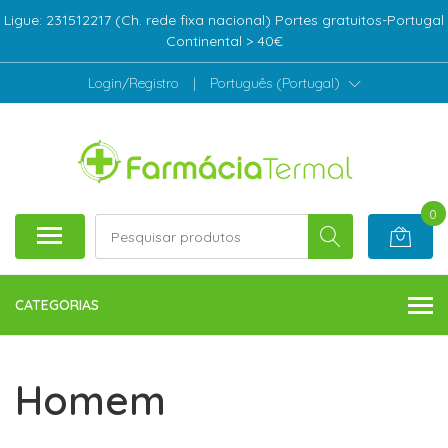
Ligue: 231512217 (Ch. rede fixa nacional) Portes gratuitos-Portugal
Continental > 40€
Login/Registro
|
Português (Portugal)
0
CATEGORIAS
Homem