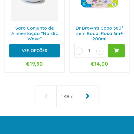
Saro Conjunto de
Dr Brown's Copo 360º
Alimentação “Nordic
sem Bocal Rosa 6m+
Wave”
200ml
VER OPÇÕES
-
+
€19,90
€14,00
1
de
2