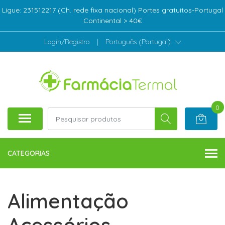
Ligue: 231512217 (Ch. rede fixa nacional) Portes gratuitos-Portugal
Continental > 40€
Login/Registro
|
Português (Portugal)
0
CATEGORIAS
Alimentação