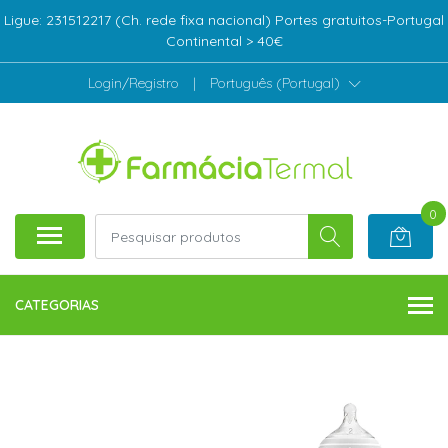
Ligue: 231512217 (Ch. rede fixa nacional) Portes gratuitos-Portugal
Continental > 40€
Login/Registro
|
Português (Portugal)
0
CATEGORIAS