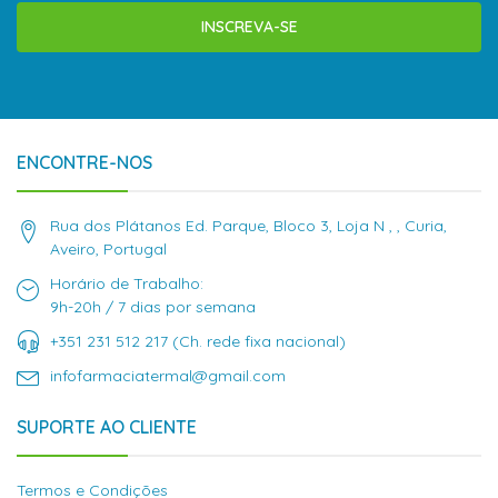
INSCREVA-SE
ENCONTRE-NOS
Rua dos Plátanos Ed. Parque, Bloco 3, Loja N , , Curia,
Aveiro, Portugal
Horário de Trabalho:
9h-20h / 7 dias por semana
+351 231 512 217 (Ch. rede fixa nacional)
infofarmaciatermal@gmail.com
SUPORTE AO CLIENTE
Termos e Condições