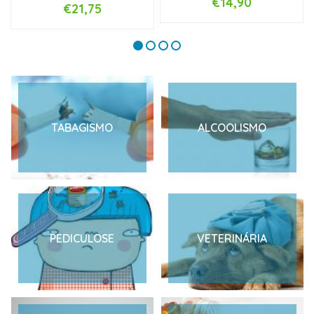
€14,90
€21,75
TABAGISMO
ALCOOLISMO
PEDICULOSE
VETERINÁRIA