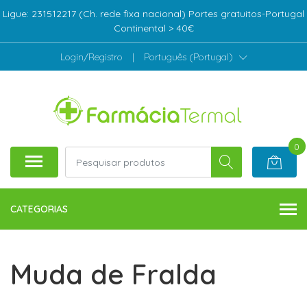
Ligue: 231512217 (Ch. rede fixa nacional) Portes gratuitos-Portugal
Continental > 40€
Login/Registro
|
Português (Portugal)
0
CATEGORIAS
Muda de Fralda