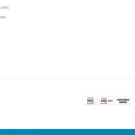
e IMC
bés