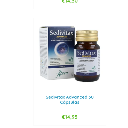
€14,30
-
+
-
Sedivitax Advanced 30
Cápsulas
€14,95
-
+