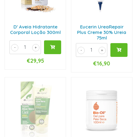
D' Aveia Hidratante
Eucerin UreaRepair
Corporal Loção 300ml
Plus Creme 30% Ureia
75ml
-
+
-
+
€29,95
€16,90