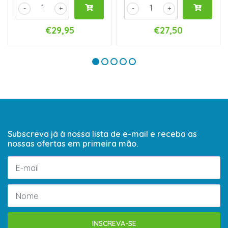
-
+
-
+
€29,95
€27,50
Subscreva já à nossa lista de e-mail e receba as
nossas ofertas em primeira mão.
INSCREVA-SE