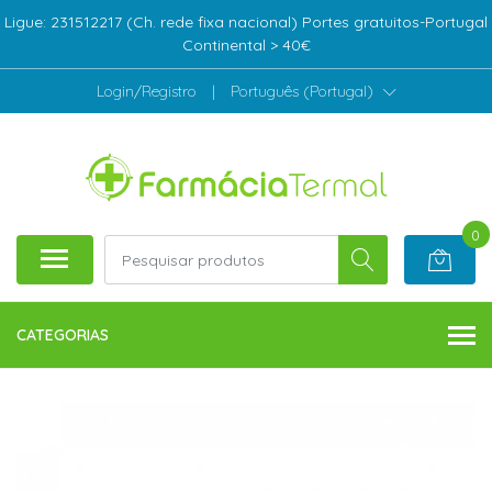
Ligue: 231512217 (Ch. rede fixa nacional) Portes gratuitos-Portugal
Continental > 40€
Login/Registro
|
Português (Portugal)
0
CATEGORIAS