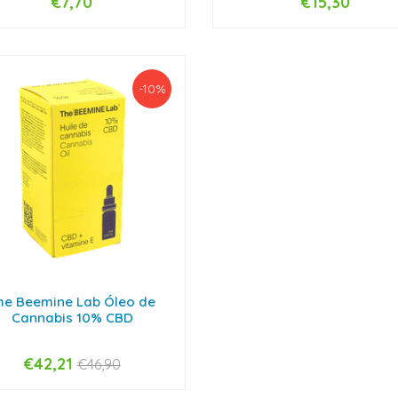
€7,70
€15,30
+
-
+
-10%
he Beemine Lab Óleo de
Cannabis 10% CBD
€42,21
€46,90
+