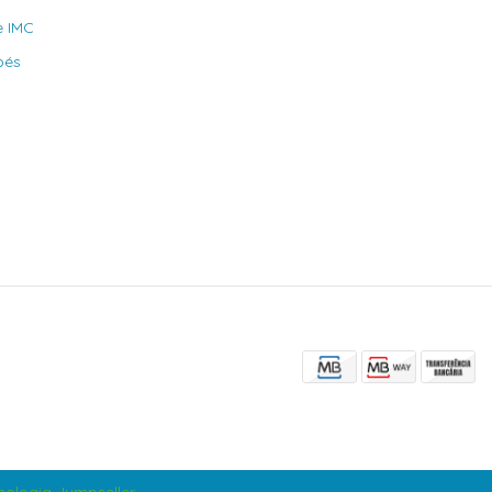
e IMC
bés