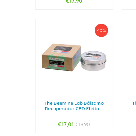
€17,90
-
+
-
-10%
The Beemine Lab Bálsamo
T
Recuperador CBD Efeito ...
€17,01
€18,90
-
+
-