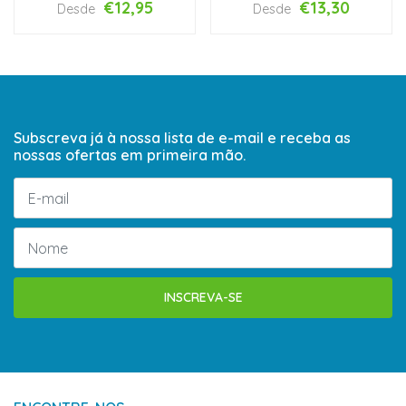
€12,95
€13,30
Desde
Desde
Subscreva já à nossa lista de e-mail e receba as
nossas ofertas em primeira mão.
INSCREVA-SE