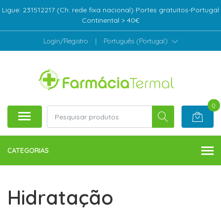
Ligue: 231512217 (Ch. rede fixa nacional) Portes gratuitos-Portugal
Continental > 40€
Login/Registro
|
Português (Portugal)
0
CATEGORIAS
Hidratação