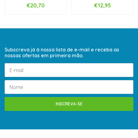
€20,70
€12,95
Subscreva já à nossa lista de e-mail e receba as
nossas ofertas em primeira mão.
INSCREVA-SE