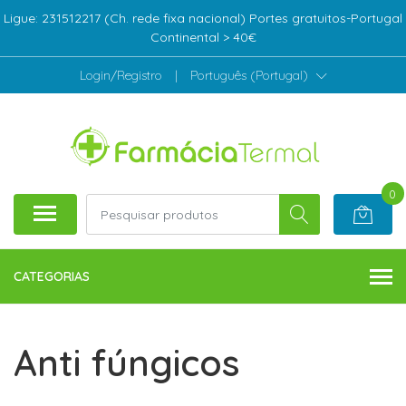
Ligue: 231512217 (Ch. rede fixa nacional) Portes gratuitos-Portugal
Continental > 40€
Login/Registro
|
Português (Portugal)
0
CATEGORIAS
Anti fúngicos