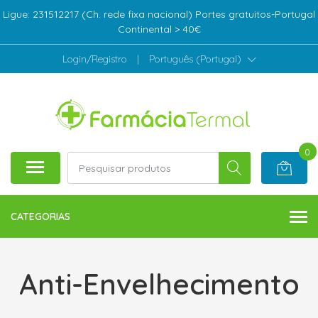
Ligue: 231512217 (Ch. rede fixa nacional) Portes gratuitos-Portugal
Continental > 40€
Login/Registro
|
Português (Portugal)
0
CATEGORIAS
Anti-Envelhecimento