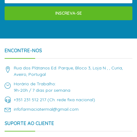
INSCREVA-SE
ENCONTRE-NOS
Rua dos Plátanos Ed. Parque, Bloco 3, Loja N , , Curia,
Aveiro, Portugal
Horário de Trabalho:
9h-20h / 7 dias por semana
+351 231 512 217 (Ch. rede fixa nacional)
infofarmaciatermal@gmail.com
SUPORTE AO CLIENTE