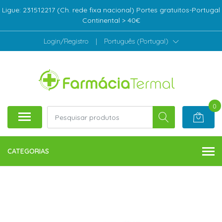
Ligue: 231512217 (Ch. rede fixa nacional) Portes gratuitos-Portugal
Continental > 40€
Login/Registro
|
Português (Portugal)
0
CATEGORIAS