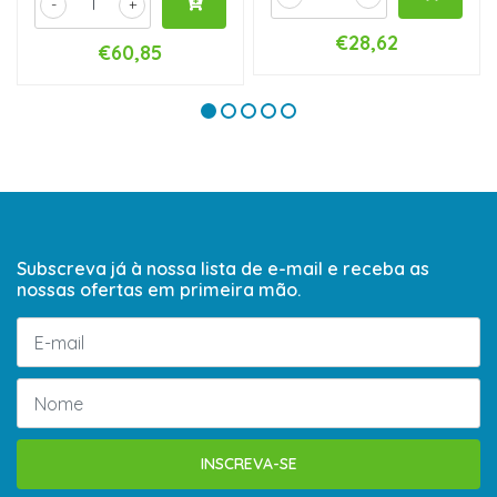
-
+
€28,62
€60,85
Subscreva já à nossa lista de e-mail e receba as
nossas ofertas em primeira mão.
INSCREVA-SE