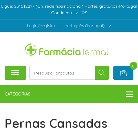
Ligue: 231512217 (Ch. rede fixa nacional) Portes gratuitos-Portugal
Continental > 40€
Login/Registro
|
Português (Portugal)
0
CATEGORIAS
Pernas Cansadas