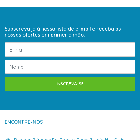
Subscreva já à nossa lista de e-mail e receba as
nossas ofertas em primeira mão.
INSCREVA-SE
ENCONTRE-NOS
Rua dos Plátanos Ed. Parque, Bloco 3, Loja N , , Curia,