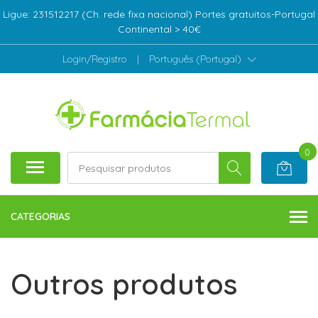
Ligue: 231512217 (Ch. rede fixa nacional) Portes gratuitos-Portugal
Continental > 40€
Login/Registro
|
Português (Portugal)
0
CATEGORIAS
Outros produtos