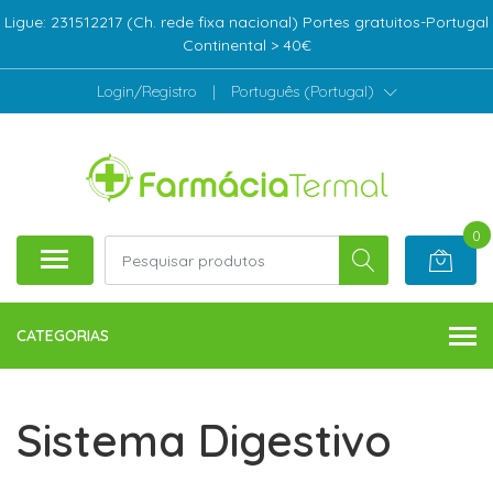
Ligue: 231512217 (Ch. rede fixa nacional) Portes gratuitos-Portugal
Continental > 40€
Login/Registro
|
Português (Portugal)
0
CATEGORIAS
Sistema Digestivo