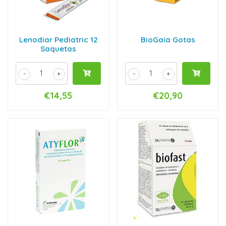
Lenodiar Pediatric 12
BioGaia Gotas
Saquetas
-
+
-
+
€14,55
€20,90