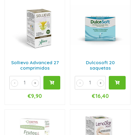
Sollievo Advanced 27
Dulcosoft 20
comprimidos
saquetas
-
+
-
+
€9,90
€16,40