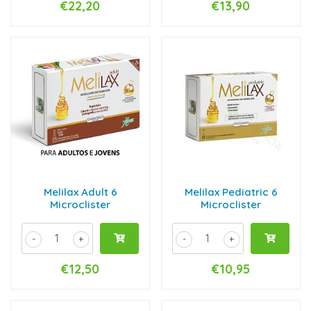
€22,20
€13,90
Melilax Adult 6
Melilax Pediatric 6
Microclister
Microclister
-
+
-
+
€12,50
€10,95