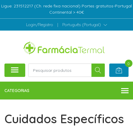
Ligue: 231512217 (Ch. rede fixa nacional) Portes gratuitos-Portugal
Continental > 40€
Login/Registro
|
Português (Portugal)
0
CATEGORIAS
Cuidados Específicos