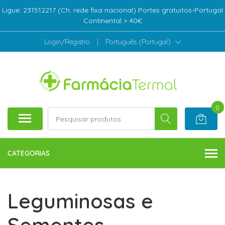
Ligue: 231512217 (Ch. rede fixa nacional) Portes gratuitos-Portugal
Continental > 40€
Login/Registro
|
Português (Portugal)
0
CATEGORIAS
Leguminosas e