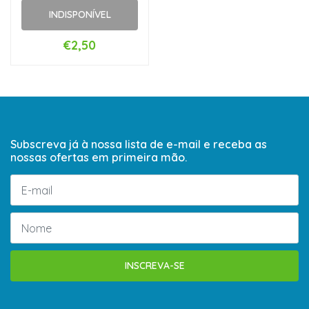
INDISPONÍVEL
€2,50
Subscreva já à nossa lista de e-mail e receba as
nossas ofertas em primeira mão.
INSCREVA-SE