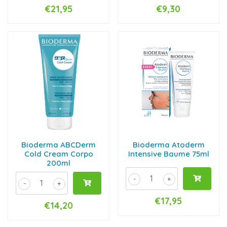
€21,95
€9,30
Bioderma ABCDerm
Bioderma Atoderm
Cold Cream Corpo
Intensive Baume 75ml
200ml
-
+
-
+
€17,95
€14,20