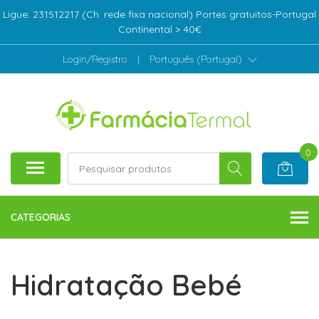
Ligue: 231512217 (Ch. rede fixa nacional) Portes gratuitos-Portugal
Continental > 40€
Login/Registro
|
Português (Portugal)
0
CATEGORIAS
Hidratação Bebé