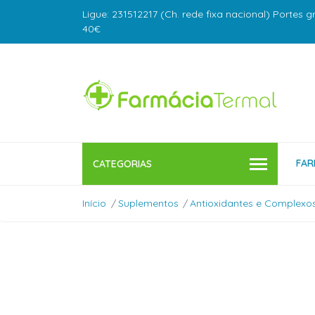
Ligue: 231512217 (Ch. rede fixa nacional) Portes g
40€
FAR
CATEGORIAS
Início
Suplementos
Antioxidantes e Complexos