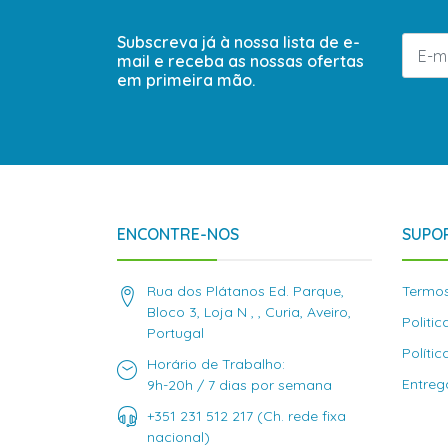
Subscreva já à nossa lista de e-
mail e receba as nossas ofertas
em primeira mão.
ENCONTRE-NOS
SUPOR
Rua dos Plátanos Ed. Parque,
Termos
Bloco 3, Loja N , , Curia, Aveiro,
Politi
Portugal
Políti
Horário de Trabalho:
Entreg
9h-20h / 7 dias por semana
+351 231 512 217 (Ch. rede fixa
nacional)