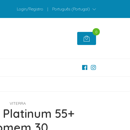
Login/Registro
|
Português (Portugal)
0
VITERRA
a Platinum 55+
omem 30