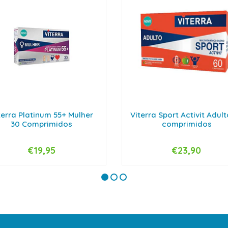
terra Platinum 55+ Mulher
Viterra Sport Activit Adul
30 Comprimidos
comprimidos
€19,95
€23,90
+
-
+