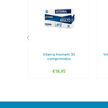
Viterra Homem 30
Vi
comprimidos
€18,95
-
+
-