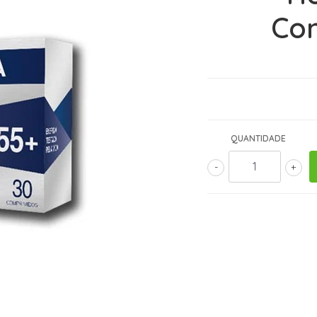
Co
QUANTIDADE
-
+