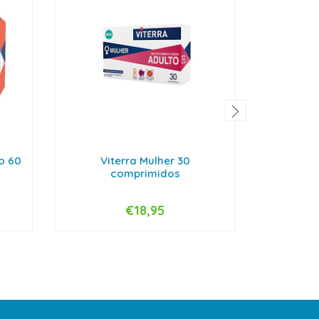
to 60
Viterra Mulher 30
Cent
comprimidos
€18,95
D
-
+