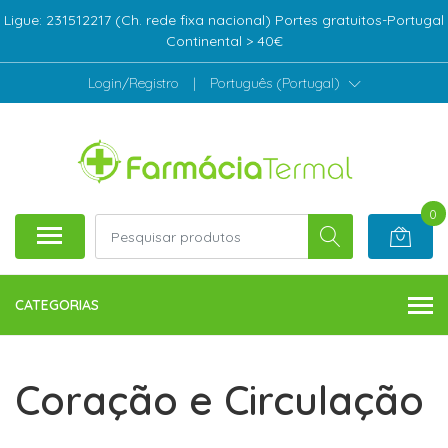
Ligue: 231512217 (Ch. rede fixa nacional) Portes gratuitos-Portugal
Continental > 40€
Login/Registro
|
Português (Portugal)
0
CATEGORIAS
Coração e Circulação