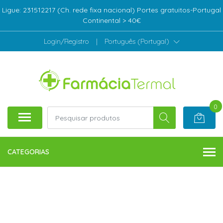
Ligue: 231512217 (Ch. rede fixa nacional) Portes gratuitos-Portugal
Continental > 40€
Login/Registro
|
Português (Portugal)
0
CATEGORIAS