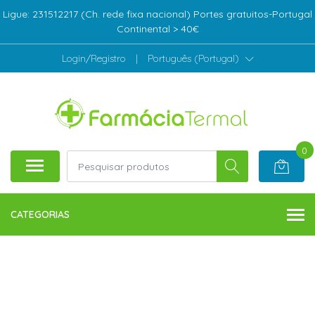
Ligue: 231512217 (Ch. rede fixa nacional) Portes gratuitos-Portugal
Continental > 40€
Login/Registro
|
Português (Portugal)
0
CATEGORIAS