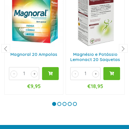
Magnoral 20 Ampolas
Magnésio e Potássio
Lemonact 20 Saquetas
-
+
-
+
€9,95
€18,95