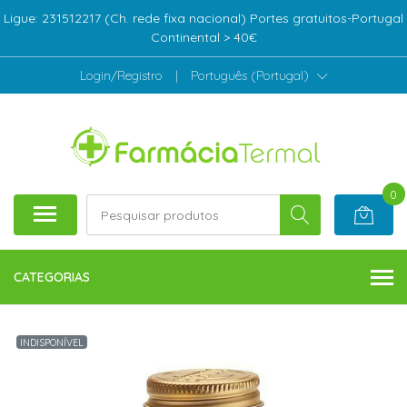
Ligue: 231512217 (Ch. rede fixa nacional) Portes gratuitos-Portugal
Continental > 40€
Login/Registro
|
Português (Portugal)
0
CATEGORIAS
INDISPONÍVEL