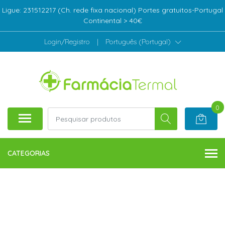
Ligue: 231512217 (Ch. rede fixa nacional) Portes gratuitos-Portugal
Continental > 40€
Login/Registro
|
Português (Portugal)
0
CATEGORIAS