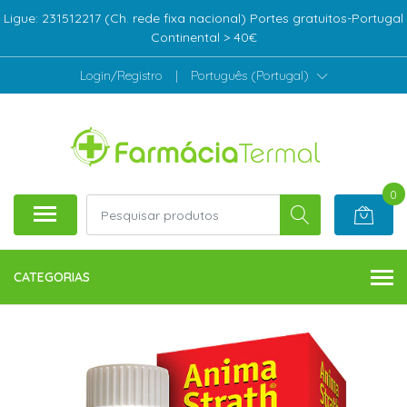
Ligue: 231512217 (Ch. rede fixa nacional) Portes gratuitos-Portugal
Continental > 40€
Login/Registro
|
Português (Portugal)
0
CATEGORIAS