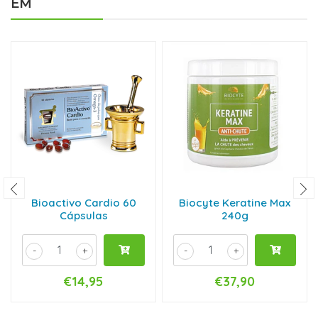
EM
Bioactivo Cardio 60
Biocyte Keratine Max
Cápsulas
240g
-
+
-
+
€14,95
€37,90