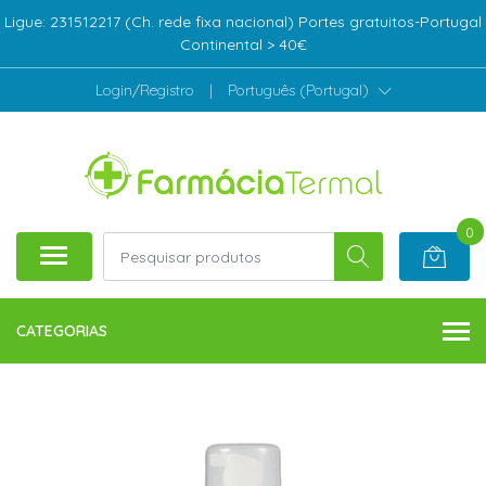
Ligue: 231512217 (Ch. rede fixa nacional) Portes gratuitos-Portugal
Continental > 40€
Login/Registro
|
Português (Portugal)
0
CATEGORIAS