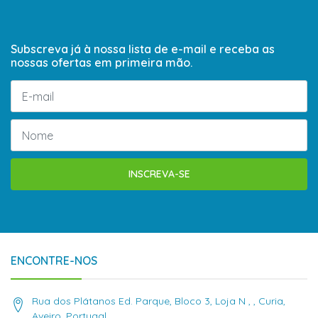
Subscreva já à nossa lista de e-mail e receba as
nossas ofertas em primeira mão.
INSCREVA-SE
ENCONTRE-NOS
Rua dos Plátanos Ed. Parque, Bloco 3, Loja N , , Curia,
Aveiro, Portugal