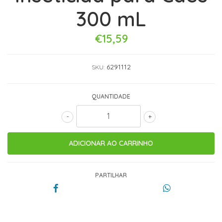
300 mL
€15,59
6291112
SKU:
QUANTIDADE
-
+
PARTILHAR