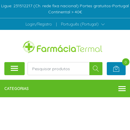
Ligue: 231512217 (Ch. rede fixa nacional) Portes gratuitos-Portugal
Continental > 40€
Login/Registro
|
Português (Portugal)
0
CATEGORIAS