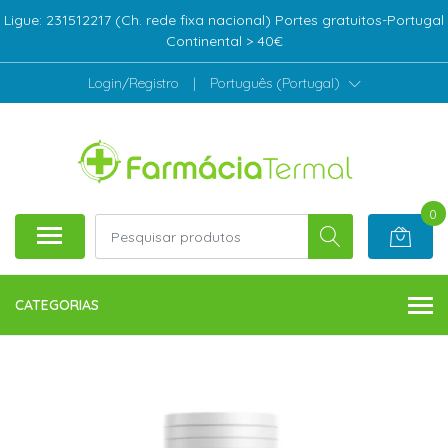
Ligue: 231512217 (Ch. rede fixa nacional) Portes gratuitos-Portugal
Continental > 40€
Login/Registro
|
Português (Portugal)
0
CATEGORIAS