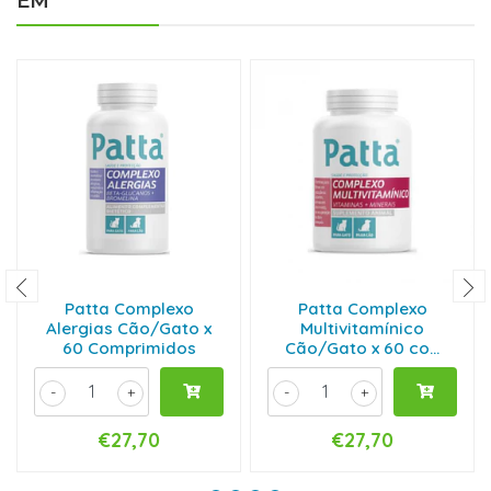
EM
Patta Complexo
Patta Complexo
Alergias Cão/Gato x
Multivitamínico
60 Comprimidos
Cão/Gato x 60 co...
-
+
-
+
€27,70
€27,70