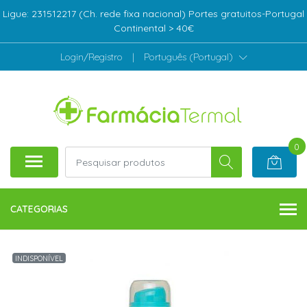
Ligue: 231512217 (Ch. rede fixa nacional) Portes gratuitos-Portugal
Continental > 40€
Login/Registro
|
Português (Portugal)
0
CATEGORIAS
INDISPONÍVEL