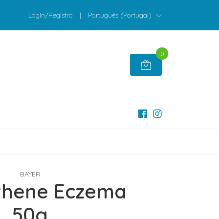
Login/Registro
|
Português (Portugal)
0
BAYER
thene Eczema
50g