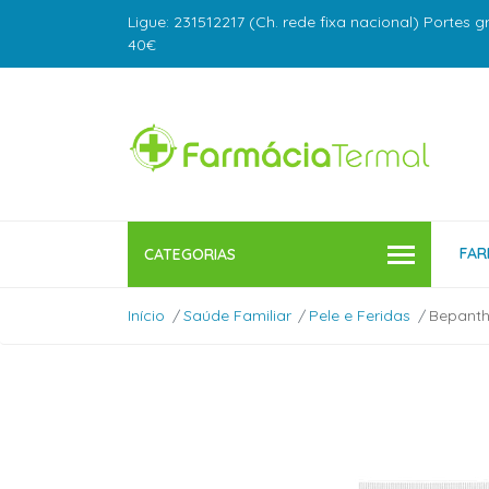
Ligue: 231512217 (Ch. rede fixa nacional) Portes g
40€
FAR
CATEGORIAS
Início
Saúde Familiar
Pele e Feridas
Bepant