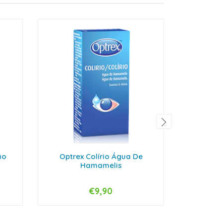
ão
Optrex Colírio Água De
Ro
Hamamelis
C
€9,90
-
+
-