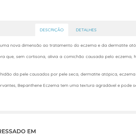
DESCRIÇÃO
DETALHES
 uma nova dimensão ao tratamento do eczema e da dermatite ató
 que, sem cortisona, alivia a comichão causada pelo eczema, hid
elhidão da pele causados por pele seca, dermatite atópica, eczema 
rvantes, Bepanthene Eczema tem uma textura agradável e pode ser
RESSADO EM