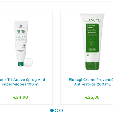
etix Tri-Active Spray Anti-
Elancyl Creme Prevenç
Imperfeições 100 ml
Anti-estrias 200 mL
€24,90
€25,80
+
-
+