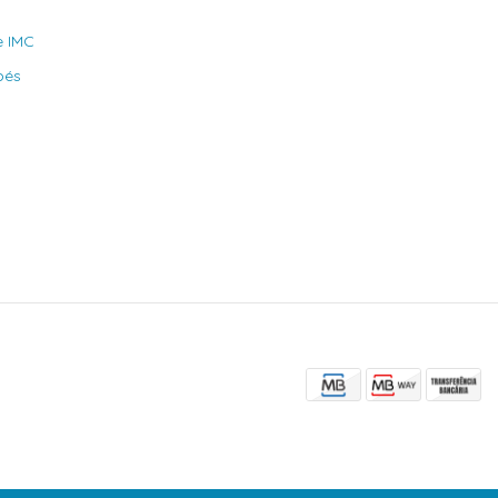
e IMC
bés