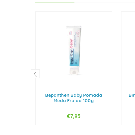
Bepanthen Baby Pomada
Bir
Muda Fralda 100g
€7,95
-
+
-