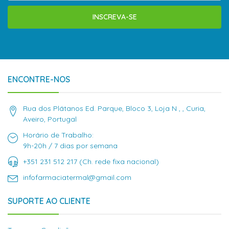
INSCREVA-SE
ENCONTRE-NOS
Rua dos Plátanos Ed. Parque, Bloco 3, Loja N , , Curia,
Aveiro, Portugal
Horário de Trabalho:
9h-20h / 7 dias por semana
+351 231 512 217 (Ch. rede fixa nacional)
infofarmaciatermal@gmail.com
SUPORTE AO CLIENTE