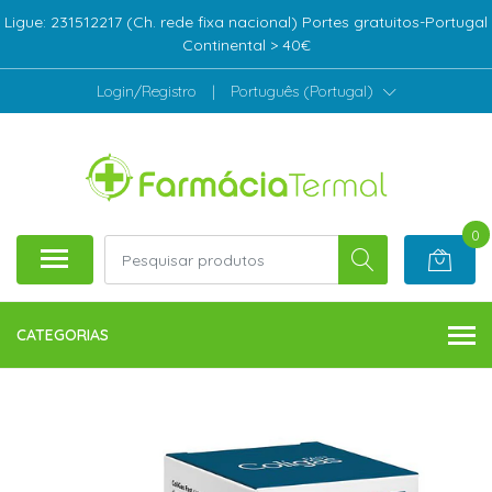
Ligue: 231512217 (Ch. rede fixa nacional) Portes gratuitos-Portugal
Continental > 40€
Login/Registro
|
Português (Portugal)
0
CATEGORIAS