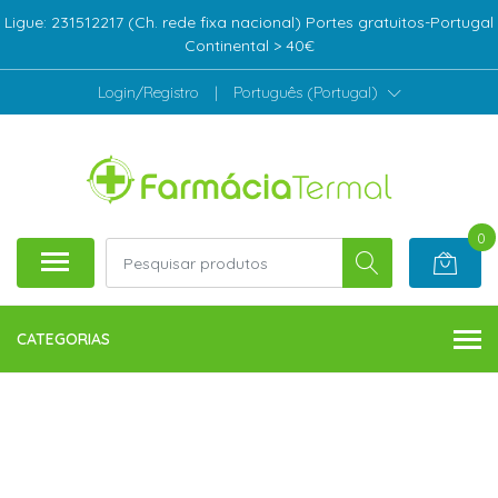
Ligue: 231512217 (Ch. rede fixa nacional) Portes gratuitos-Portugal
Continental > 40€
Login/Registro
|
Português (Portugal)
0
CATEGORIAS