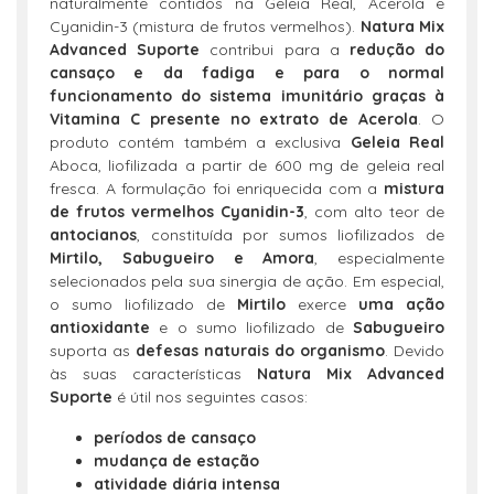
naturalmente contidos na Geleia Real, Acerola e
Cyanidin-3 (mistura de frutos vermelhos).
Natura Mix
Advanced Suporte
contribui para a
redução do
cansaço e da fadiga e para o normal
funcionamento do sistema imunitário graças à
Vitamina C presente no extrato de Acerola
. O
produto contém também a exclusiva
Geleia Real
Aboca, liofilizada a partir de 600 mg de geleia real
fresca. A formulação foi enriquecida com a
mistura
de frutos vermelhos Cyanidin-3
, com alto teor de
antocianos
, constituída por sumos liofilizados de
Mirtilo, Sabugueiro e Amora
, especialmente
selecionados pela sua sinergia de ação. Em especial,
o sumo liofilizado de
Mirtilo
exerce
uma ação
antioxidante
e o sumo liofilizado de
Sabugueiro
suporta as
defesas naturais do organismo
. Devido
às suas características
Natura Mix Advanced
Suporte
é útil nos seguintes casos:
períodos de cansaço
mudança de estação
atividade diária intensa