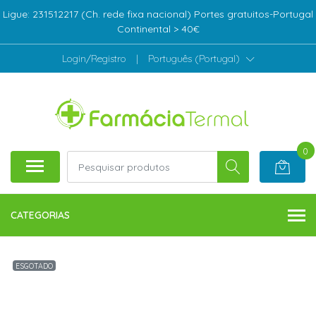
Ligue: 231512217 (Ch. rede fixa nacional) Portes gratuitos-Portugal
Continental > 40€
Login/Registro
|
Português (Portugal)
0
CATEGORIAS
ESGOTADO