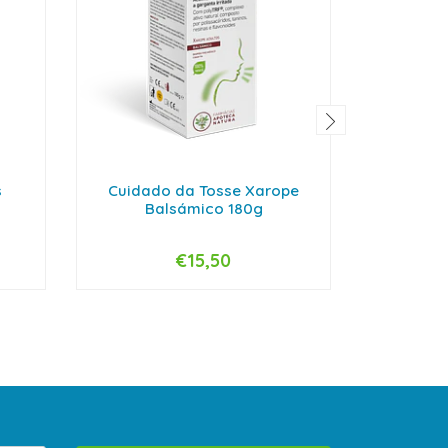
s
Cuidado da Tosse Xarope
Lenod
Balsámico 180g
€15,50
-
+
-