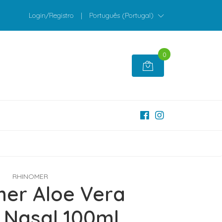
Login/Registro
|
Português (Portugal)
0
RHINOMER
er Aloe Vera
 Nasal 100ml