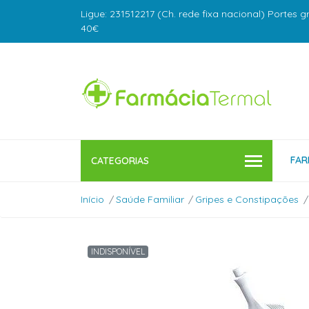
Ligue: 231512217 (Ch. rede fixa nacional) Portes g
40€
FAR
CATEGORIAS
Início
Saúde Familiar
Gripes e Constipações
INDISPONÍVEL