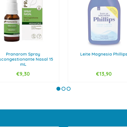
Pranarom Spray
Leite Magnesia Phillip
scongestionante Nasal 15
mL
€9,30
€13,90
ESGOTADO
+