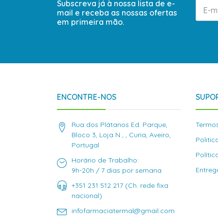
Subscreva já à nossa lista de e-
mail e receba as nossas ofertas
em primeira mão.
ENCONTRE-NOS
SUPOR
Rua dos Plátanos Ed. Parque,
Termos
Bloco 3, Loja N , , Curia, Aveiro,
Politi
Portugal
Políti
Horário de Trabalho:
Entreg
9h-20h / 7 dias por semana
+351 231 512 217 (Ch. rede fixa
nacional)
infofarmaciatermal@gmail.com