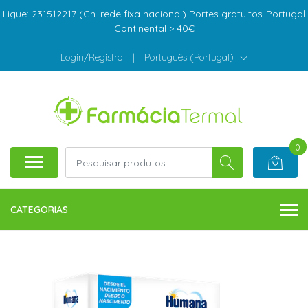
Ligue: 231512217 (Ch. rede fixa nacional) Portes gratuitos-Portugal
Continental > 40€
Login/Registro
|
Português (Portugal)
0
CATEGORIAS