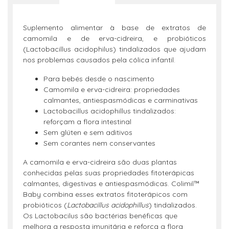
Suplemento alimentar à base de extratos de
camomila e de erva-cidreira, e probióticos
(Lactobacillus acidophilus) tindalizados que ajudam
nos problemas causados pela cólica infantil.
Para bebés desde o nascimento
Camomila e erva-cidreira: propriedades
calmantes, antiespasmódicas e carminativas
Lactobacillus acidophillus tindalizados:
reforçam a flora intestinal
Sem glúten e sem aditivos
Sem corantes nem conservantes
A camomila e erva-cidreira são duas plantas
conhecidas pelas suas propriedades fitoterápicas
calmantes, digestivas e antiespasmódicas. Colimil™
Baby combina esses extratos fitoterápicos com
probióticos (
Lactobacillus acidophillus
) tindalizados.
Os Lactobacilus são bactérias benéficas que
melhora a resposta imunitária e reforça a flora