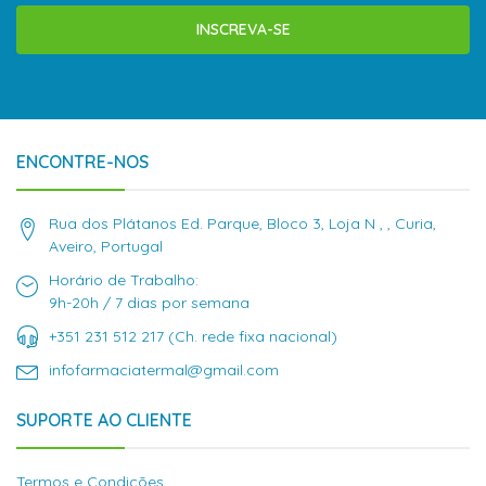
INSCREVA-SE
ENCONTRE-NOS
Rua dos Plátanos Ed. Parque, Bloco 3, Loja N , , Curia,
Aveiro, Portugal
Horário de Trabalho:
9h-20h / 7 dias por semana
+351 231 512 217 (Ch. rede fixa nacional)
infofarmaciatermal@gmail.com
SUPORTE AO CLIENTE
Termos e Condições