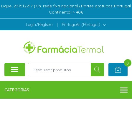
Ligue: 231512217 (Ch. rede fixa nacional) Portes gratuitos-Portugal
Continental > 40€
Login/Registro
|
Português (Portugal)
0
CATEGORIAS