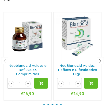
Neobianacid Acidez e
NeoBianacid Acidez,
Refluxo 45
Refluxo e Dificuldades
Comprimidos
Digi...
-
+
-
+
€16,90
€14,90