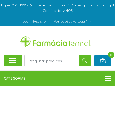
Ligue: 231512217 (Ch. rede fixa nacional) Portes gratuitos-Portugal
Continental > 40€
Login/Registro
|
Português (Portugal)
0
CATEGORIAS