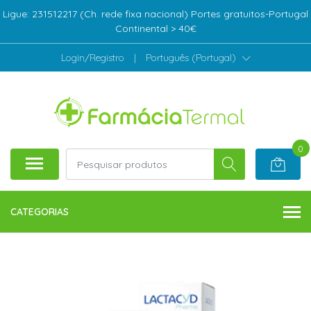
Ligue: 231512217 (Ch. rede fixa nacional) Portes gratuitos-Portugal
Continental > 40€
Login/Registro
|
Português (Portugal)
0
CATEGORIAS