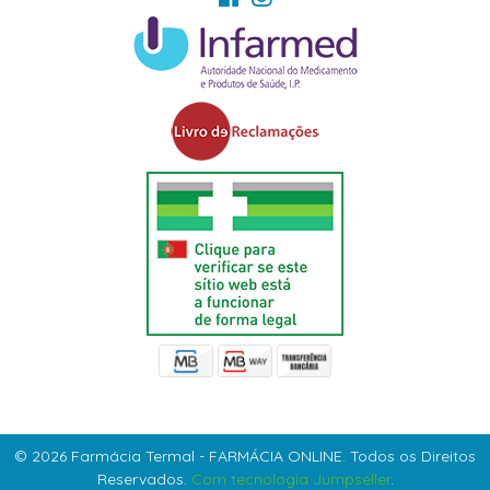
© 2026 Farmácia Termal - FARMÁCIA ONLINE. Todos os Direitos
Reservados.
Com tecnologia Jumpseller
.