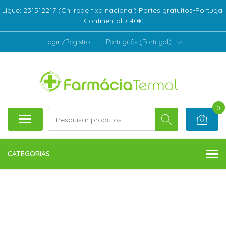
Ligue: 231512217 (Ch. rede fixa nacional) Portes gratuitos-Portugal
Continental > 40€
Login/Registro
|
Português (Portugal)
0
CATEGORIAS