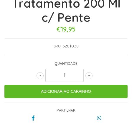
Tratamento 200 Ml
c/ Pente
€19,95
6201038
SKU:
QUANTIDADE
-
+
PARTILHAR