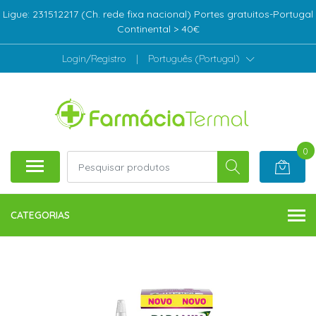
Ligue: 231512217 (Ch. rede fixa nacional) Portes gratuitos-Portugal
Continental > 40€
Login/Registro
|
Português (Portugal)
0
CATEGORIAS